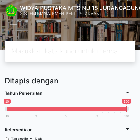
WIDYA PUSTAKA MTS NU 15 JURANGAGUN
SISTEM MANAJEMEN PERPUSTAKAAN
Ditapis dengan
Tahun Penerbitan
10
100
10
33
55
78
100
Ketersediaan
Tersedia di Rak