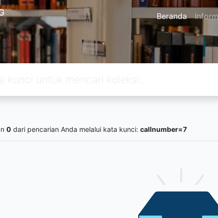
G
Beranda
Inform
an
0
dari pencarian Anda melalui kata kunci:
callnumber=7