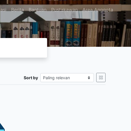
asi
Berita
Bantuan
Pustakawan
Area Anggota
Sort by